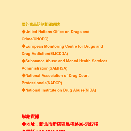
國外毒品防制相關網站
◆United Nations Office on Drugs and
Crime(UNODC)
◆European Monitoring Centre for Drugs and
Drug Addiction(EMCDDA)
◆Substance Abuse and Mental Health Services
Administration(SAMHSA)
◆National Association of Drug Court
Professionals(NADCP)
◆National Institute on Drug Abuse(NIDA)
聯絡資訊
◆地址：新北市新店區民權路88-5號7樓