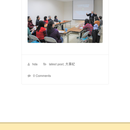
hda
latest post
,
大事紀
0 Comments