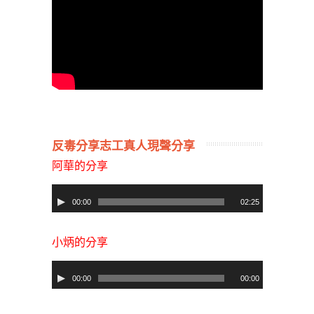
反毒分享志工真人現聲分享
阿華的分享
音
00:00
02:25
訊
小炳的分享
播
放
音
00:00
00:00
器
訊