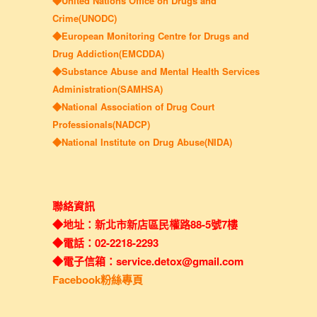
◆United Nations Office on Drugs and
Crime(UNODC)
◆European Monitoring Centre for Drugs and
Drug Addiction(EMCDDA)
◆Substance Abuse and Mental Health Services
Administration(SAMHSA)
◆National Association of Drug Court
Professionals(NADCP)
◆National Institute on Drug Abuse(NIDA)
聯絡資訊
◆地址：新北市新店區民權路88-5號7樓
◆電話：02-2218-2293
◆電子信箱：service.detox@gmail.com
Facebook粉絲專頁