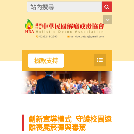
捐款支持
創新宣導模式 守護校園遠
離喪屍菸彈與毒駕