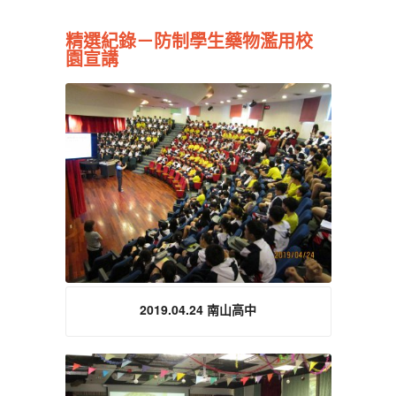
播
精選紀錄－防制學生藥物濫用校
放
園宣講
器
2019.04.24 南山高中