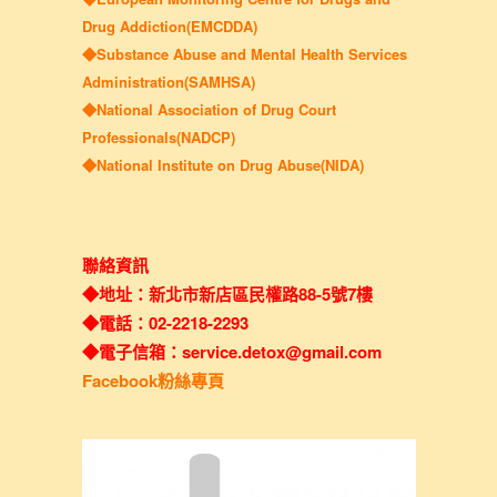
Drug Addiction(EMCDDA)
◆Substance Abuse and Mental Health Services
Administration(SAMHSA)
◆National Association of Drug Court
Professionals(NADCP)
◆National Institute on Drug Abuse(NIDA)
聯絡資訊
◆地址：新北市新店區民權路88-5號7樓
◆電話：02-2218-2293
◆電子信箱：service.detox@gmail.com
Facebook粉絲專頁